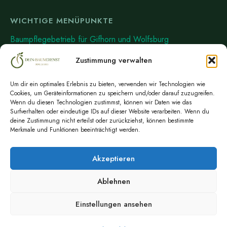
WICHTIGE MENÜPUNKTE
Baumpflegebetrieb für Gifhorn und Wolfsburg
News
Zustimmung verwalten
Über uns
Um dir ein optimales Erlebnis zu bieten, verwenden wir Technologien wie
Kontakt
Cookies, um Geräteinformationen zu speichern und/oder darauf zuzugreifen.
Wenn du diesen Technologien zustimmst, können wir Daten wie das
Impressum
Surfverhalten oder eindeutige IDs auf dieser Website verarbeiten. Wenn du
deine Zustimmung nicht erteilst oder zurückziehst, können bestimmte
Datenschutzerklärung
Merkmale und Funktionen beeinträchtigt werden.
Cookie-Richtlinie (EU)
Akzeptieren
Ablehnen
Baumpflegebetrieb für Gifhorn und Wolfsburg
Über uns
News
Einstellungen ansehen