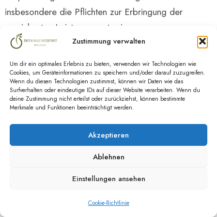
insbesondere die Pflichten zur Erbringung der
vereinbarten Leistungen, etwaige
Zustimmung verwalten
Aktualisierungspflichten und Abhilfe bei
Gewährleistungs- und sonstigen Leistungsstörungen.
Um dir ein optimales Erlebnis zu bieten, verwenden wir Technologien wie
Darüber hinaus verwenden wir die Daten zur
Cookies, um Geräteinformationen zu speichern und/oder darauf zuzugreifen.
Wenn du diesen Technologien zustimmst, können wir Daten wie das
Wahrung unserer Rechte und zum Zwecke der mit
Surfverhalten oder eindeutige IDs auf dieser Website verarbeiten. Wenn du
deine Zustimmung nicht erteilst oder zurückziehst, können bestimmte
diesen Pflichten verbundenen Verwaltungsaufgaben
Merkmale und Funktionen beeinträchtigt werden.
sowie der Unternehmensorganisation. Zudem
verarbeiten wir die Daten auf Grundlage unserer
Akzeptieren
berechtigten Interessen sowohl an einer
Ablehnen
ordnungsgemäßen und betriebswirtschaftlichen
Einstellungen ansehen
Geschäftsführung als auch an Sicherheitsmaßnahmen
zum Schutz unserer Vertragspartner und unseres
Cookie-Richtlinie
Geschäftsbetriebs vor Missbrauch, Gefährdung ihrer