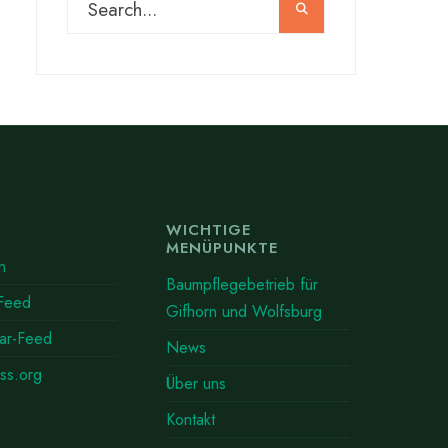
WICHTIGE
MENÜPUNKTE
n
Baumpflegebetrieb für
-Feed
Gifhorn und Wolfsburg
ar-Feed
News
ss.org
Über uns
Kontakt