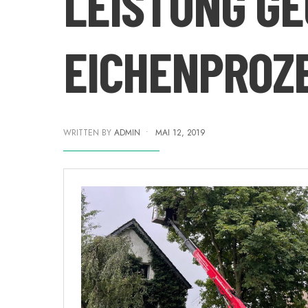
LEISTUNG G
EICHENPROZ
WRITTEN BY
ADMIN
•
MAI 12, 2019