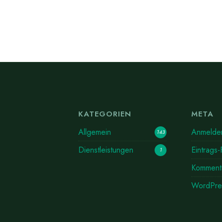
KATEGORIEN
META
Allgemein
Anmelde
143
Dienstleistungen
Eintrags
1
Komment
WordPre