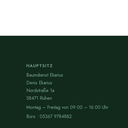
HAUPTSITZ
Baumdienst Ekarius
Denis Ekarius
Nordstraße 1a
38471 Rühen
Montag – Freitag von 09:00 – 16:00 Uhr
Büro : 05367 9784882