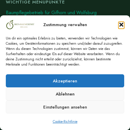
WICHTIGE MENÜPUNKTE
Baumpflegebetrieb für Gifhorn und Wolfsburg
News
Zustimmung verwalten
Über uns
Um dir ein optimales Erlebnis zu bieten, verwenden wir Technologien wie
Kontakt
Cookies, um Geräteinformationen zu speichern und/oder darauf zuzugreifen.
Wenn du diesen Technologien zustimmst, können wir Daten wie das
Impressum
Surfverhalten oder eindeutige IDs auf dieser Website verarbeiten. Wenn du
deine Zustimmung nicht erteilst oder zurückziehst, können bestimmte
Datenschutzerklärung
Merkmale und Funktionen beeinträchtigt werden.
Cookie-Richtlinie (EU)
Akzeptieren
Ablehnen
Baumpflegebetrieb für Gifhorn und Wolfsburg
Über uns
News
Einstellungen ansehen
Cookie-Richtlinie
© 2026 Dein-Baumdienst • Alle Rechte vorbehalten